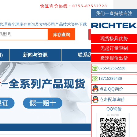
快速询价热线：0755-82552228
我们一直持续专注
ichtek代理商全球库存查询及立锜公司产品技术资料下载
库存查询
我要询价
现货极具优势
无起订量限制
)
新闻与资源
联系我们
极速报价出货
0755-82552228
13715289436
点击QQ询价
点击配单询价
QQ询价