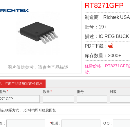
RT8271GFP
制造商：
Richtek USA 
批号：
19+
描述：
IC REG BUCK
PDF下载：
库存数量：
2000+
优势价格，RT8271GF
图片仅供参考，请参考产品描述
货。
买、咨询产品请填写询价信息
型号
*
数量
*
批号
封装
确认联系方式，3分钟内即可给您回复
名：
*
电话：
Q Q：