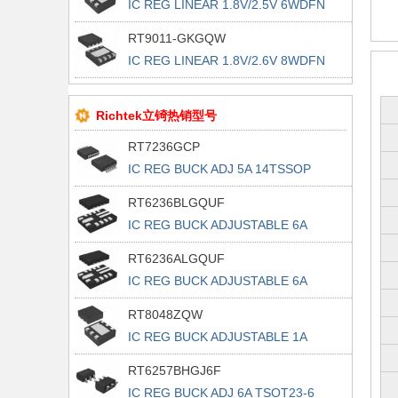
IC REG LINEAR 1.8V/2.5V 6WDFN
RT9011-GKGQW
IC REG LINEAR 1.8V/2.6V 8WDFN
Richtek立锜热销型号
RT7236GCP
IC REG BUCK ADJ 5A 14TSSOP
RT6236BLGQUF
IC REG BUCK ADJUSTABLE 6A
13UQFN
RT6236ALGQUF
IC REG BUCK ADJUSTABLE 6A
13UQFN
RT8048ZQW
IC REG BUCK ADJUSTABLE 1A
6WDFN
RT6257BHGJ6F
IC REG BUCK ADJ 6A TSOT23-6