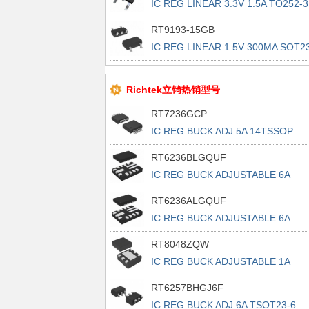
IC REG LINEAR 3.3V 1.5A TO252-3
RT9193-15GB
IC REG LINEAR 1.5V 300MA SOT23
5
Richtek立锜热销型号
RT7236GCP
IC REG BUCK ADJ 5A 14TSSOP
RT6236BLGQUF
IC REG BUCK ADJUSTABLE 6A
13UQFN
RT6236ALGQUF
IC REG BUCK ADJUSTABLE 6A
13UQFN
RT8048ZQW
IC REG BUCK ADJUSTABLE 1A
6WDFN
RT6257BHGJ6F
IC REG BUCK ADJ 6A TSOT23-6