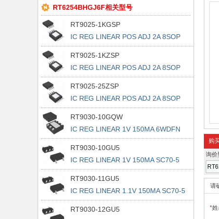
RT6254BHGJ6F相关型号
RT9025-1KGSP
IC REG LINEAR POS ADJ 2A 8SOP
RT9025-1KZSP
IC REG LINEAR POS ADJ 2A 8SOP
RT9025-25ZSP
IC REG LINEAR POS ADJ 2A 8SOP
RT9030-10GQW
IC REG LINEAR 1V 150MA 6WDFN
购
RT9030-10GU5
询价
IC REG LINEAR 1V 150MA SC70-5
RT9030-11GU5
请
IC REG LINEAR 1.1V 150MA SC70-5
*
姓
RT9030-12GU5