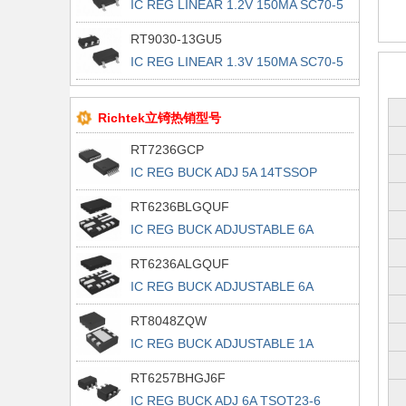
IC REG LINEAR 1.2V 150MA SC70-5
RT9030-13GU5
IC REG LINEAR 1.3V 150MA SC70-5
Richtek立锜热销型号
RT7236GCP
IC REG BUCK ADJ 5A 14TSSOP
RT6236BLGQUF
IC REG BUCK ADJUSTABLE 6A
13UQFN
RT6236ALGQUF
IC REG BUCK ADJUSTABLE 6A
13UQFN
RT8048ZQW
IC REG BUCK ADJUSTABLE 1A
6WDFN
RT6257BHGJ6F
IC REG BUCK ADJ 6A TSOT23-6