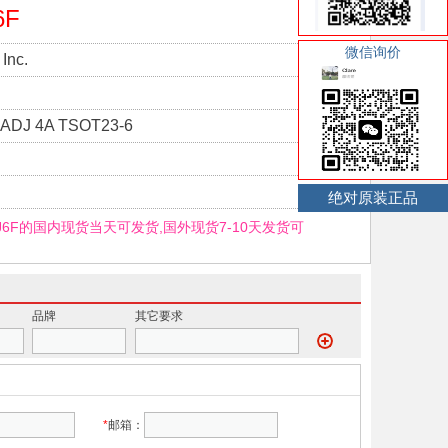
6F
微信询价
Inc.
ADJ 4A TSOT23-6
绝对原装正品
GJ6F的国内现货当天可发货,国外现货7-10天发货可
品牌
其它要求
*
邮箱：