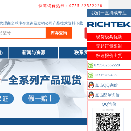
快速询价热线：0755-82552228
我们一直持续专注
ichtek代理商全球库存查询及立锜公司产品技术资料下载
库存查询
我要询价
现货极具优势
无起订量限制
)
新闻与资源
联系我们
极速报价出货
0755-82552228
13715289436
点击QQ询价
点击配单询价
QQ询价