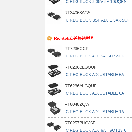
IC REG BUCK 3.35V 8A 10UQFN
RT34063AGS
IC REG BUCK BST ADJ 1.5A 8SOP
Richtek立锜热销型号
RT7236GCP
IC REG BUCK ADJ 5A 14TSSOP
RT6236BLGQUF
IC REG BUCK ADJUSTABLE 6A
13UQFN
RT6236ALGQUF
IC REG BUCK ADJUSTABLE 6A
13UQFN
RT8048ZQW
IC REG BUCK ADJUSTABLE 1A
6WDFN
RT6257BHGJ6F
IC REG BUCK ADJ 6A TSOT23-6