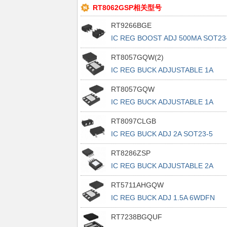
RT8062GSP相关型号
RT9266BGE
IC REG BOOST ADJ 500MA SOT23
RT8057GQW(2)
IC REG BUCK ADJUSTABLE 1A
6WDFN
RT8057GQW
IC REG BUCK ADJUSTABLE 1A
6WDFN
RT8097CLGB
IC REG BUCK ADJ 2A SOT23-5
RT8286ZSP
IC REG BUCK ADJUSTABLE 2A
8SOP
RT5711AHGQW
IC REG BUCK ADJ 1.5A 6WDFN
RT7238BGQUF