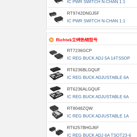
IC PWR SWITCH N-CHAN 1:1
SOT23-5
RT9742DNGJ5F
IC PWR SWITCH N-CHAN 1:1
SOT23-5
Richtek立锜热销型号
RT7236GCP
IC REG BUCK ADJ 5A 14TSSOP
RT6236BLGQUF
IC REG BUCK ADJUSTABLE 6A
13UQFN
RT6236ALGQUF
IC REG BUCK ADJUSTABLE 6A
13UQFN
RT8048ZQW
IC REG BUCK ADJUSTABLE 1A
6WDFN
RT6257BHGJ6F
IC REG BUCK ADJ 6A TSOT23-6