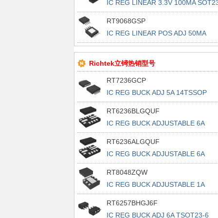
IC REG LINEAR 3.3V 100MA SOT23
3
RT9068GSP
IC REG LINEAR POS ADJ 50MA
8SOP
Richtek立锜热销型号
RT7236GCP
IC REG BUCK ADJ 5A 14TSSOP
RT6236BLGQUF
IC REG BUCK ADJUSTABLE 6A
13UQFN
RT6236ALGQUF
IC REG BUCK ADJUSTABLE 6A
13UQFN
RT8048ZQW
IC REG BUCK ADJUSTABLE 1A
6WDFN
RT6257BHGJ6F
IC REG BUCK ADJ 6A TSOT23-6