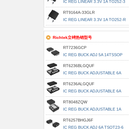
IC REG LINEAR 3.3V 1A TO252-3
RT9164A-33GLR
IC REG LINEAR 3.3V 1A TO252-R
Richtek立锜热销型号
RT7236GCP
IC REG BUCK ADJ 5A 14TSSOP
RT6236BLGQUF
IC REG BUCK ADJUSTABLE 6A
13UQFN
RT6236ALGQUF
IC REG BUCK ADJUSTABLE 6A
13UQFN
RT8048ZQW
IC REG BUCK ADJUSTABLE 1A
6WDFN
RT6257BHGJ6F
IC REG BUCK ADJ 6A TSOT23-6