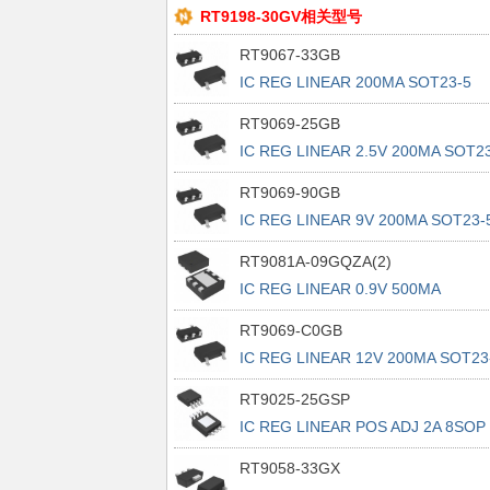
RT9198-30GV相关型号
RT9067-33GB
IC REG LINEAR 200MA SOT23-5
RT9069-25GB
IC REG LINEAR 2.5V 200MA SOT23
5
RT9069-90GB
IC REG LINEAR 9V 200MA SOT23-
RT9081A-09GQZA(2)
IC REG LINEAR 0.9V 500MA
6ZADFN
RT9069-C0GB
IC REG LINEAR 12V 200MA SOT23
5
RT9025-25GSP
IC REG LINEAR POS ADJ 2A 8SOP
RT9058-33GX