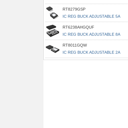
RT8279GSP
IC REG BUCK ADJUSTABLE 5A
8SOP
RT6238AHGQUF
IC REG BUCK ADJUSTABLE 8A
14UQFN
RT8011GQW
IC REG BUCK ADJUSTABLE 2A
10WDFN