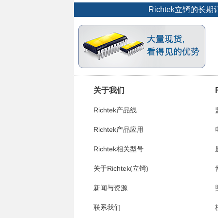
Richtek立锜
关于我们
Richtek产品线
Richtek产品应用
Richtek相关型号
关于Richtek(立锜)
新闻与资源
联系我们