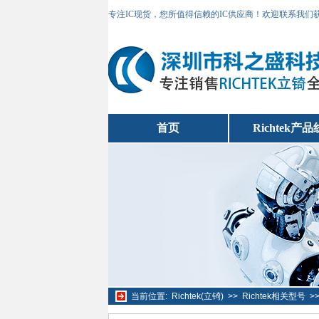
专注IC现货，您所值得信赖的IC供应商！欢迎联系我们
首页
Richtek产品
当前位置:
Richtek(立锜)
>>
Richtek相关型号
>