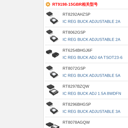
RT9198-15GBR相关型号
RT8292AHZSP
IC REG BUCK ADJUSTABLE 2A
8SOP
RT8062GSP
IC REG BUCK ADJUSTABLE 2A
8SOP
RT6254BHGJ6F
IC REG BUCK ADJ 4A TSOT23-6
RT8072GSP
IC REG BUCK ADJUSTABLE 5A
8SOP
RT8297BZQW
IC REG BUCK ADJ 1.5A 8WDFN
RT8296BHGSP
IC REG BUCK ADJUSTABLE 3A
8SOP
RT8078AGQW