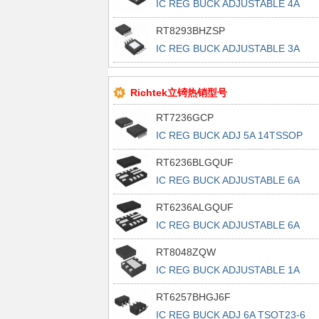
IC REG BUCK ADJUSTABLE 4A
10WDFN
RT8293BHZSP
IC REG BUCK ADJUSTABLE 3A
8SOP
Richtek立锜热销型号
RT7236GCP
IC REG BUCK ADJ 5A 14TSSOP
RT6236BLGQUF
IC REG BUCK ADJUSTABLE 6A
13UQFN
RT6236ALGQUF
IC REG BUCK ADJUSTABLE 6A
13UQFN
RT8048ZQW
IC REG BUCK ADJUSTABLE 1A
6WDFN
RT6257BHGJ6F
IC REG BUCK ADJ 6A TSOT23-6