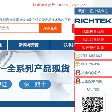
快速询价热线：0755-82552228
我们一直持续专注
ichtek代理商全球库存查询及立锜公司产品技术资料下载
库存查询
我要询价
现货极具优势
无起订量限制
)
新闻与资源
联系我们
极速报价出货
0755-82552228
13715289436
点击QQ询价
点击配单询价
QQ询价