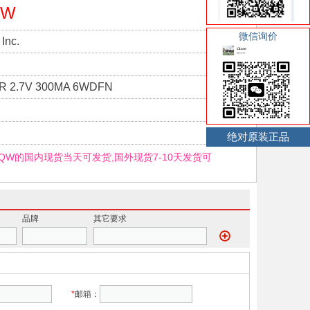
QW
微信询价
Inc.
AR 2.7V 300MA 6WDFN
绝对原装正品
7GQW的国内现货当天可发货,国外现货7-10天发货可
品牌
其它要求
*
邮箱：