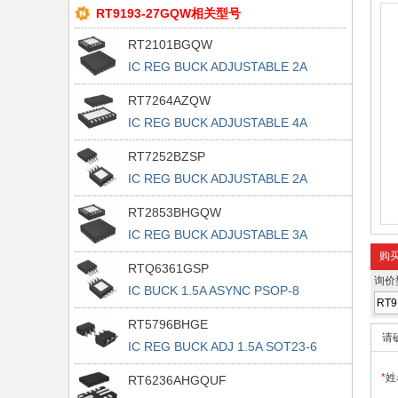
RT9193-27GQW相关型号
RT2101BGQW
IC REG BUCK ADJUSTABLE 2A
16WQFN
RT7264AZQW
IC REG BUCK ADJUSTABLE 4A
14WDFN
RT7252BZSP
IC REG BUCK ADJUSTABLE 2A
8SOP
RT2853BHGQW
IC REG BUCK ADJUSTABLE 3A
16WQFN
购
RTQ6361GSP
询价
IC BUCK 1.5A ASYNC PSOP-8
RT5796BHGE
请
IC REG BUCK ADJ 1.5A SOT23-6
*
姓
RT6236AHGQUF