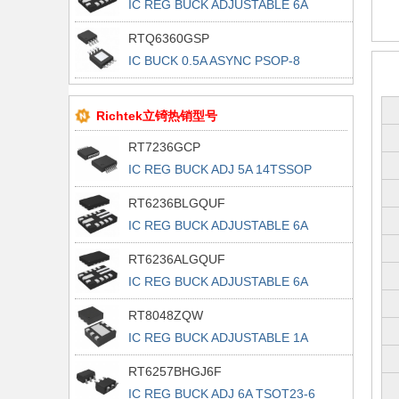
IC REG BUCK ADJUSTABLE 6A
13UQFN
RTQ6360GSP
IC BUCK 0.5A ASYNC PSOP-8
Richtek立锜热销型号
RT7236GCP
IC REG BUCK ADJ 5A 14TSSOP
RT6236BLGQUF
IC REG BUCK ADJUSTABLE 6A
13UQFN
RT6236ALGQUF
IC REG BUCK ADJUSTABLE 6A
13UQFN
RT8048ZQW
IC REG BUCK ADJUSTABLE 1A
6WDFN
RT6257BHGJ6F
IC REG BUCK ADJ 6A TSOT23-6