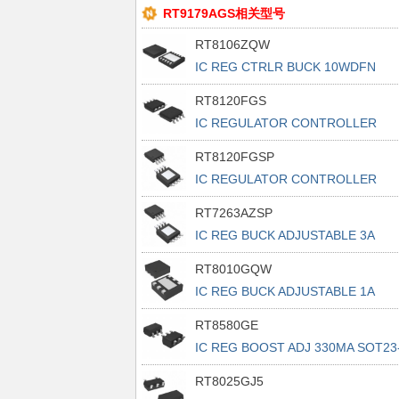
RT9179AGS相关型号
RT8106ZQW
IC REG CTRLR BUCK 10WDFN
RT8120FGS
IC REGULATOR CONTROLLER
RT8120FGSP
IC REGULATOR CONTROLLER
RT7263AZSP
IC REG BUCK ADJUSTABLE 3A
8SOP
RT8010GQW
IC REG BUCK ADJUSTABLE 1A
6WDFN
RT8580GE
IC REG BOOST ADJ 330MA SOT23
RT8025GJ5