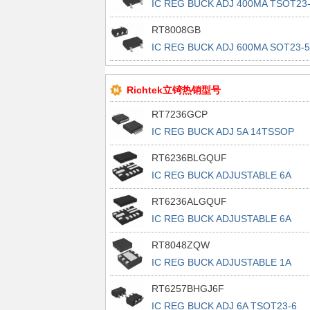
IC REG BUCK ADJ 400MA TSOT23
RT8008GB
IC REG BUCK ADJ 600MA SOT23-5
Richtek立锜热销型号
RT7236GCP
IC REG BUCK ADJ 5A 14TSSOP
RT6236BLGQUF
IC REG BUCK ADJUSTABLE 6A
13UQFN
RT6236ALGQUF
IC REG BUCK ADJUSTABLE 6A
13UQFN
RT8048ZQW
IC REG BUCK ADJUSTABLE 1A
6WDFN
RT6257BHGJ6F
IC REG BUCK ADJ 6A TSOT23-6