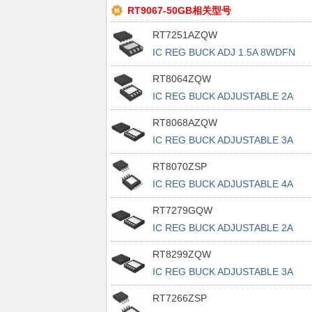
RT9067-50GB相关型号
RT7251AZQW
IC REG BUCK ADJ 1.5A 8WDFN
RT8064ZQW
IC REG BUCK ADJUSTABLE 2A
8WDFN
RT8068AZQW
IC REG BUCK ADJUSTABLE 3A
10WDFN
RT8070ZSP
IC REG BUCK ADJUSTABLE 4A
8SOP
RT7279GQW
IC REG BUCK ADJUSTABLE 2A
10WDFN
RT8299ZQW
IC REG BUCK ADJUSTABLE 3A
10WDFN
RT7266ZSP