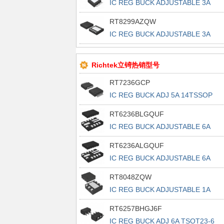
IC REG BUCK ADJUSTABLE 3A
8SOP
RT8299AZQW
IC REG BUCK ADJUSTABLE 3A
10WDFN
Richtek立锜热销型号
RT7236GCP
IC REG BUCK ADJ 5A 14TSSOP
RT6236BLGQUF
IC REG BUCK ADJUSTABLE 6A
13UQFN
RT6236ALGQUF
IC REG BUCK ADJUSTABLE 6A
13UQFN
RT8048ZQW
IC REG BUCK ADJUSTABLE 1A
6WDFN
RT6257BHGJ6F
IC REG BUCK ADJ 6A TSOT23-6